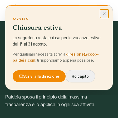
Salta al contenuto
Iscriviti
AVVISO
Chiusura estiva
La segreteria resta chiusa per le vacanze estive
dal 1° al 31 agosto.
TRASPARENZA
Bilancio Sociale e
Per qualsiasi necessità scrivi a
direzione@coop-
paideia.com
: ti rispondiamo appena possibile.
Modello
Scrivi alla direzione
Ho capito
Organizzativo
Paideia sposa il principio della massima
trasparenza e lo applica in ogni sua attività.